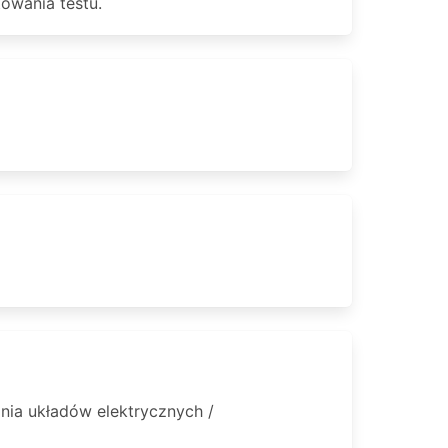
towania testu.
ia układów elektrycznych /