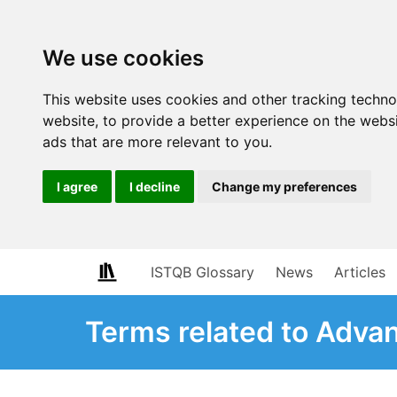
We use cookies
This website uses cookies and other tracking techn
website
,
to provide a better experience on the webs
ads that are more relevant to you
.
I agree
I decline
Change my preferences
ISTQB Glossary
News
Articles
Terms related to Adva