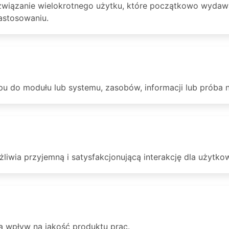
ozwiązanie wielokrotnego użytku, które początkowo wydawał
zastosowaniu.
 do modułu lub systemu, zasobów, informacji lub próba na
żliwia przyjemną i satysfakcjonującą interakcję dla użytko
ą wpływ na jakość produktu prac.