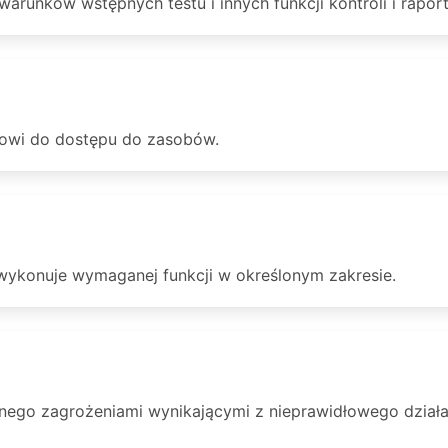
arunków wstępnych testu i innych funkcji kontroli i rapor
sowi do dostępu do zasobów.
wykonuje wymaganej funkcji w określonym zakresie.
go zagrożeniami wynikającymi z nieprawidłowego działan