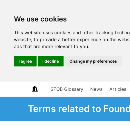
We use cookies
This website uses cookies and other tracking techn
website
,
to provide a better experience on the webs
ads that are more relevant to you
.
I agree
I decline
Change my preferences
ISTQB Glossary
News
Articles
Terms related to Found