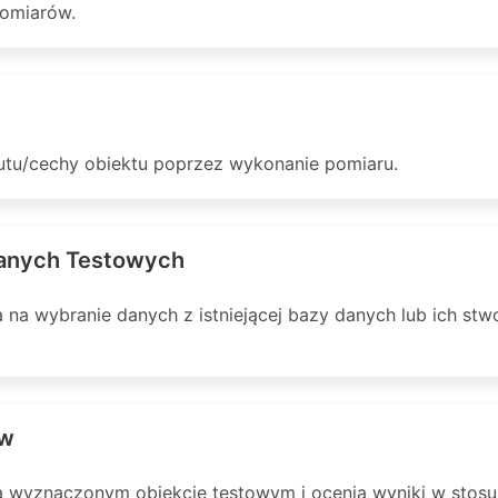
pomiarów.
butu/cechy obiektu poprzez wykonanie pomiaru.
anych Testowych
 na wybranie danych z istniejącej bazy danych lub ich stw
ów
na wyznaczonym obiekcie testowym i ocenia wyniki w sto