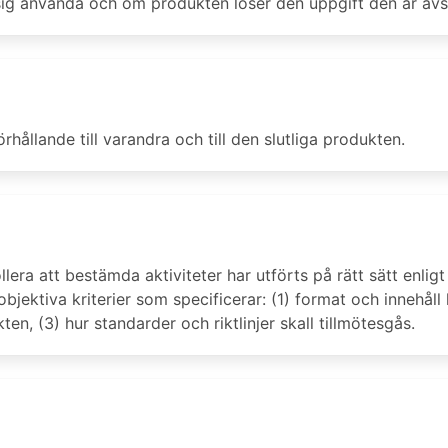
 sig använda och om produkten löser den uppgift den är avs
hållande till varandra och till den slutliga produkten.
ra att bestämda aktiviteter har utförts på rätt sätt enligt 
objektiva kriterier som specificerar: (1) format och innehå
, (3) hur standarder och riktlinjer skall tillmötesgås.