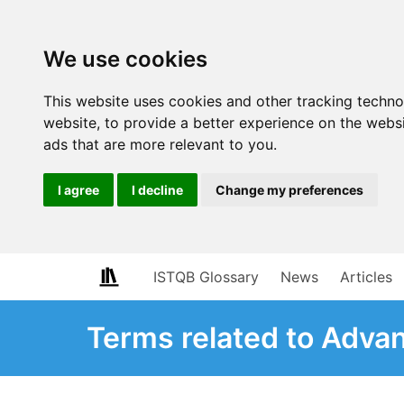
We use cookies
This website uses cookies and other tracking techn
website
,
to provide a better experience on the webs
ads that are more relevant to you
.
I agree
I decline
Change my preferences
ISTQB Glossary
News
Articles
Terms related to Adva