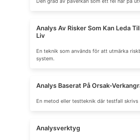
Den grad av påverkan som ett fel har på utv
Analys Av Risker Som Kan Leda Till
Liv
En teknik som används för att utmärka risk
system.
Analys Baserat På Orsak-Verkangr
En metod eller testteknik där testfall skri
Analysverktyg