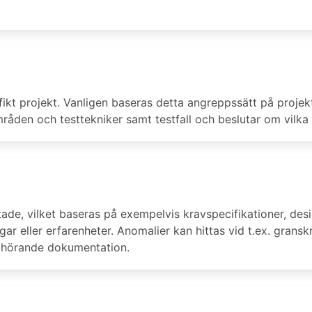
fikt projekt. Vanligen baseras detta angreppssätt på projek
åden och testtekniker samt testfall och beslutar om vilka s
tade, vilket baseras på exempelvis kravspecifikationer, de
ar eller erfarenheter. Anomalier kan hittas vid t.ex. granskn
llhörande dokumentation.