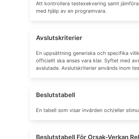
Att kontrollera testexekvering samt jämföra 
med hjälp av en programvara.
Avslutskriterier
En uppsättning generiska och specifika vil
officiellt ska anses vara klar. Syftet med av
avslutade. Avslutskriterier används inom tes
Beslutstabell
En tabell som visar invärden och/eller stimu
Beslutstabell För Orsak-Verkan Re