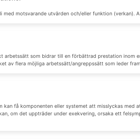
li med motsvarande utvärden och/eller funktion (verkan). An
t arbetssätt som bidrar till en förbättrad prestation inom 
t av flera möjliga arbetssätt/angreppssätt som leder fram t
m kan få komponenten eller systemet att misslyckas med att 
fel kan, om det uppträder under exekvering, orsaka ett fels