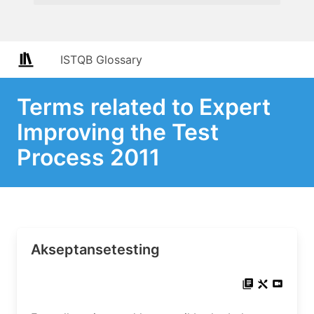
ISTQB Glossary
Terms related to Expert
Improving the Test
Process 2011
Akseptansetesting