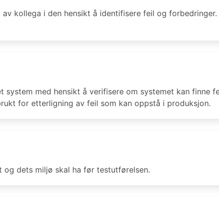
kollega i den hensikt å identifisere feil og forbedringer.
i et system med hensikt å verifisere om systemet kan finne f
e brukt for etterligning av feil som kan oppstå i produksjon.
og dets miljø skal ha før testutførelsen.