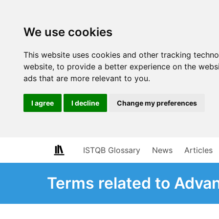
We use cookies
This website uses cookies and other tracking techn
website
,
to provide a better experience on the webs
ads that are more relevant to you
.
I agree
I decline
Change my preferences
ISTQB Glossary
News
Articles
Terms related to Adva