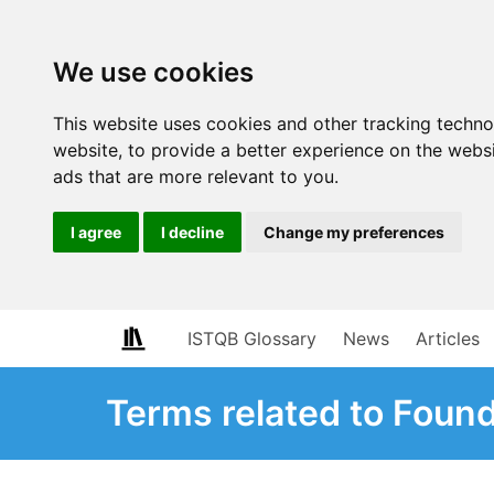
We use cookies
This website uses cookies and other tracking techn
website
,
to provide a better experience on the webs
ads that are more relevant to you
.
I agree
I decline
Change my preferences
ISTQB Glossary
News
Articles
Terms related to Found