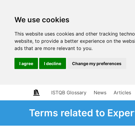
We use cookies
This website uses cookies and other tracking techn
website
,
to provide a better experience on the webs
ads that are more relevant to you
.
I agree
I decline
Change my preferences
ISTQB Glossary
News
Articles
Terms related to Exper