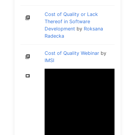
Cost of Quality or Lack
Thereof in Software
Development
by
Roksana
Radecka
Cost of Quality Webinar
by
IMSI