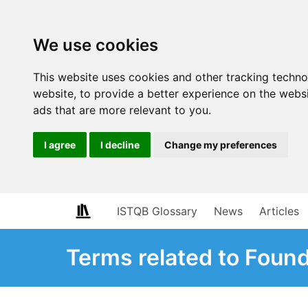
We use cookies
This website uses cookies and other tracking techn
website
,
to provide a better experience on the webs
ads that are more relevant to you
.
I agree
I decline
Change my preferences
ISTQB Glossary
News
Articles
Terms related to Foun