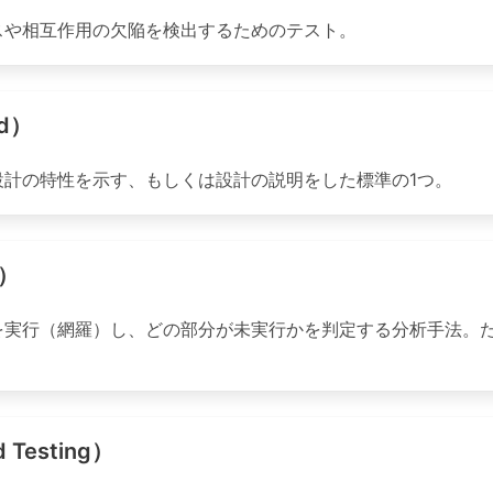
スや相互作用の欠陥を検出するためのテスト。
rd）
計の特性を示す、もしくは設計の説明をした標準の1つ。
e）
を実行（網羅）し、どの部分が未実行かを判定する分析手法。
Testing）