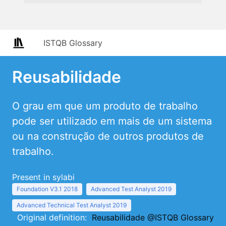
ISTQB Glossary
Reusabilidade
O grau em que um produto de trabalho
pode ser utilizado em mais de um sistema
ou na construção de outros produtos de
trabalho.
Present in sylabi
Foundation V3.1 2018
Advanced Test Analyst 2019
Advanced Technical Test Analyst 2019
Original definition:
Reusabilidade @ISTQB Glossary