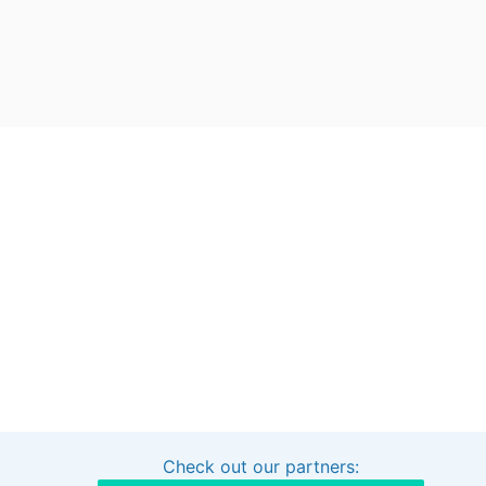
Check out our partners:
Interested in sponsoring this project?
Get in touch