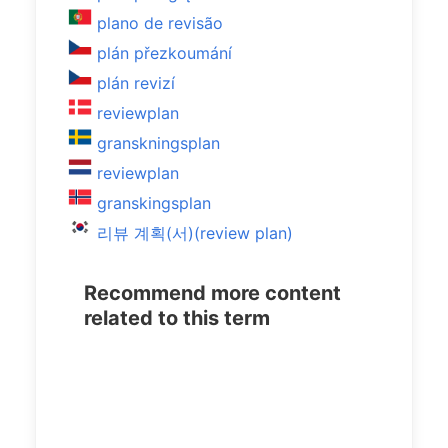
plano de revisão
plán přezkoumání
plán revizí
reviewplan
granskningsplan
reviewplan
granskingsplan
리뷰 계획(서)(review plan)
Recommend more content
related to this term