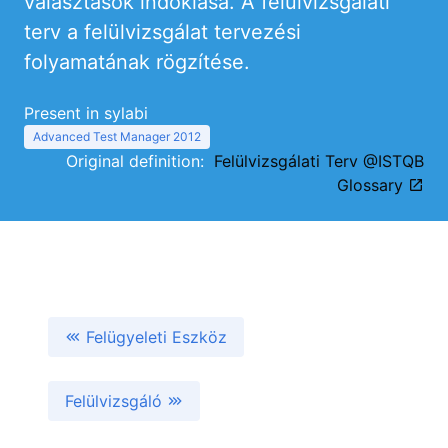
választások indoklása. A felülvizsgálati
terv a felülvizsgálat tervezési
folyamatának rögzítése.
Present in sylabi
Advanced Test Manager 2012
Original definition:
Felülvizsgálati Terv @ISTQB
Glossary
Felügyeleti Eszköz
Felülvizsgáló