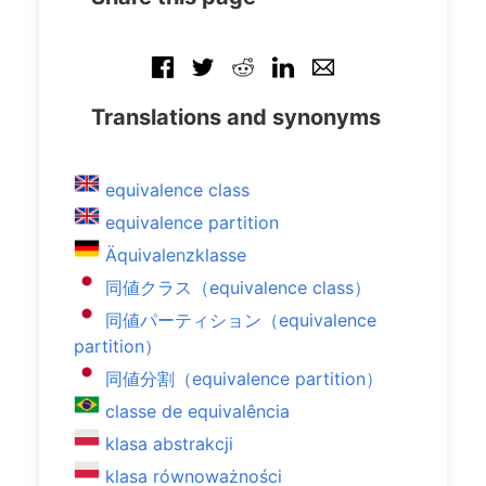
Translations and synonyms
equivalence class
equivalence partition
Äquivalenzklasse
同値クラス（equivalence class）
同値パーティション（equivalence
partition）
同値分割（equivalence partition）
classe de equivalência
klasa abstrakcji
klasa równoważności